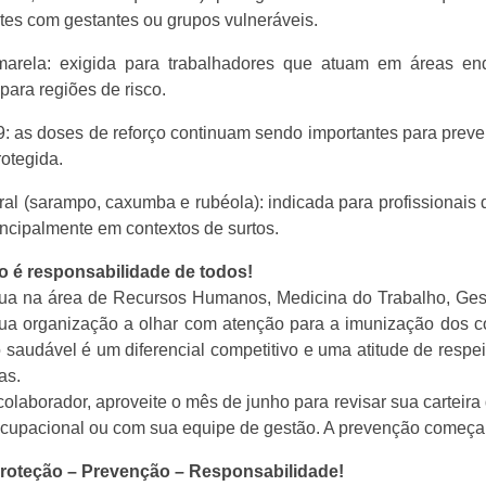
es com gestantes ou grupos vulneráveis.
marela: exigida para trabalhadores que atuam em áreas en
para regiões de risco.
: as doses de reforço continuam sendo importantes para preve
otegida.
 viral (sarampo, caxumba e rubéola): indicada para profissiona
incipalmente em contextos de surtos.
o é responsabilidade de todos!
ua na área de Recursos Humanos, Medicina do Trabalho, Gest
sua organização a olhar com atenção para a imunização dos 
o saudável é um diferencial competitivo e uma atitude de resp
as.
colaborador, aproveite o mês de junho para revisar sua carteir
cupacional ou com sua equipe de gestão. A prevenção começa 
Proteção – Prevenção – Responsabilidade!