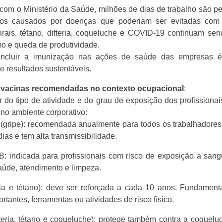
com o Ministério da Saúde, milhões de dias de trabalho são p
tos causados por doenças que poderiam ser evitadas com
virais, tétano, difteria, coqueluche e COVID-19 continuam se
o e queda de produtividade.
 incluir a imunização nas ações de saúde das empresas é 
e resultados sustentáveis.
s vacinas recomendadas no contexto ocupacional
:
 do tipo de atividade e do grau de exposição dos profissiona
 no ambiente corporativo:
a (gripe): recomendada anualmente para todos os trabalhadores
dias e tem alta transmissibilidade.
 B: indicada para profissionais com risco de exposição a san
aúde, atendimento e limpeza.
eria e tétano): deve ser reforçada a cada 10 anos. Fundamen
ortantes, ferramentas ou atividades de risco físico.
fteria, tétano e coqueluche): protege também contra a coquelu