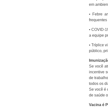
em ambient
• Febre a
frequentes 
• COVID-19
a equipe pr
• Tríplice
público, pr
Imunizaçã
Se você at
incentive 
de trabalh
todos os di
Se você é 
de saúde o
Vacina é 