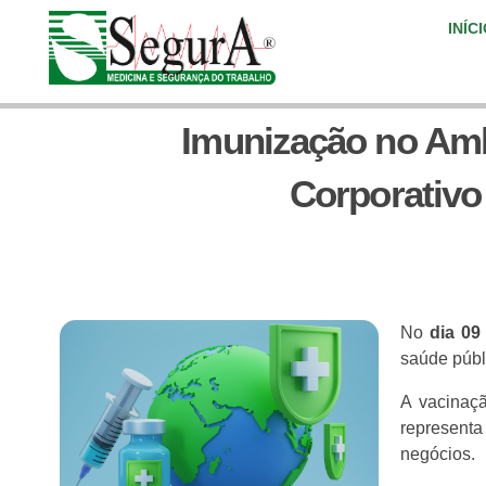
INÍC
Segura Medicina Ocupacional
Especialistas em medicina e segurança do trabalho, oferecendo soluções completas para empresas atenderem às normas legais com qualidade, agilidade e confiança.
Imunização no Amb
Corporativo
No
dia 09
saúde públ
A vacinaç
representa
negócios.