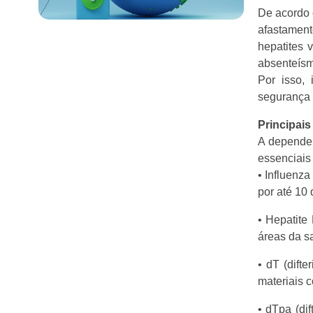
De acordo 
afastamen
hepatites 
absenteísm
Por isso,
segurança 
Principai
A depender
essenciais
• Influenz
por até 10 
• Hepatite
áreas da s
• dT (dift
materiais c
• dTpa (di